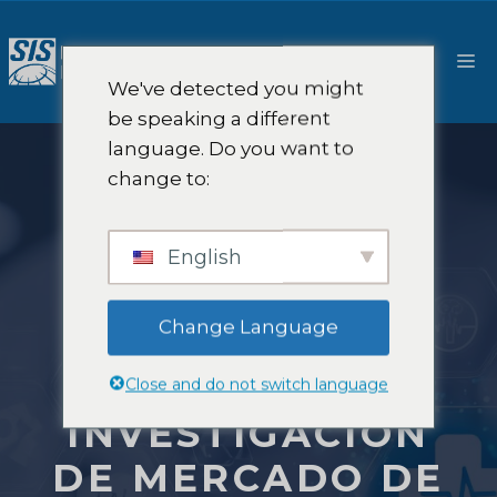
Saltar
al
M
contenido
We've detected you might
be speaking a different
language. Do you want to
change to:
English
Change Language
Close and do not switch language
INVESTIGACIÓN
DE MERCADO DE