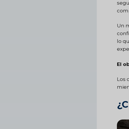
segu
comp
Un m
conf
lo q
expe
El o
Los 
miem
¿C