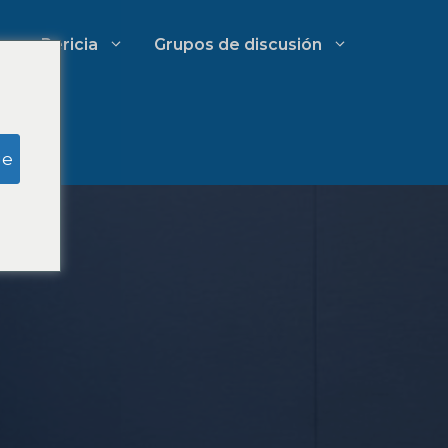
Pericia
Grupos de discusión
Investigación del jurado simulado
ge
Gestión de gastos de bufetes de
abogados
Estrategias de crecimiento para
despachos de abogados