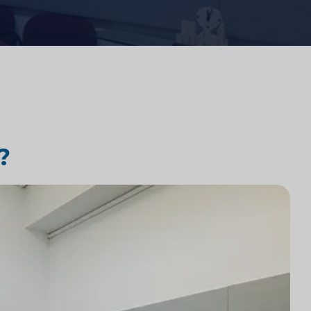
Análisis competitivo de bufetes
de abogados
Investigación de mercado legal
?
e
Integración de tecnología en
despachos de abogados
Investigación de mercado de
bufetes de abogados