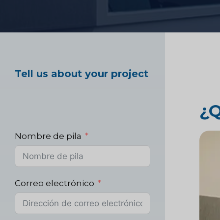
tecnología financiera
Prueba de producto
Tell us about your project
Investigación del 
¿
sanitario
Nombre de pila
Investigación de m
industriales
Correo electrónico