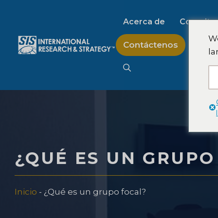
Saltar
al
Acerca de
Consultor
contenido
We
Contáctenos
la
Investigación de m
Investigación de m
Investigación del 
¿QUÉ ES UN GRUPO
consumo
Inicio
-
¿Qué es un grupo focal?
Investigación y est