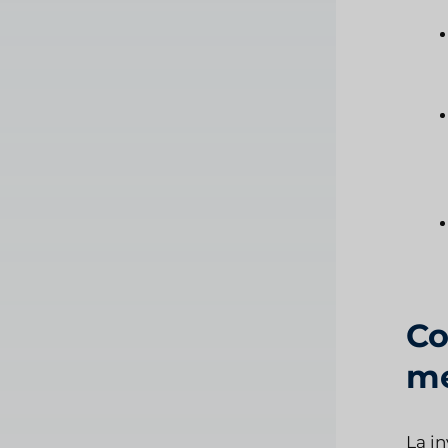
Co
me
La i