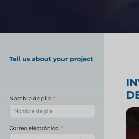
tecnología financiera
Prueba de producto 
Investigación del m
Tell us about your project
sanitario
I
D
Investigación de m
Nombre de pila
industriales
Correo electrónico