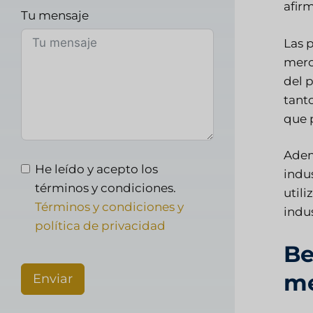
afir
Tu mensaje
Las 
merc
del 
tanto
que 
Adem
He leído y acepto los
indu
términos y condiciones.
utili
Términos y condiciones y
indu
política de privacidad
Be
me
Enviar