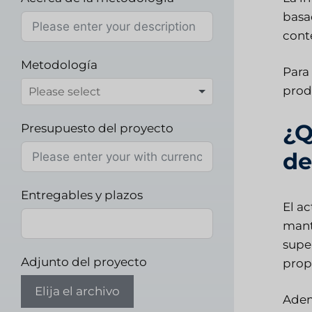
basa
cont
Metodología
Para
prod
¿Q
Presupuesto del proyecto
de
Entregables y plazos
El a
mant
supe
Adjunto del proyecto
prop
Elija el archivo
Adem