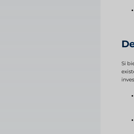
De
Si b
exist
inve