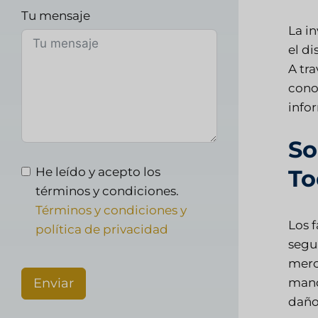
Tu mensaje
La i
el di
A tra
cono
infor
So
He leído y acepto los
To
términos y condiciones.
Términos y condiciones y
Los 
política de privacidad
segu
merc
Enviar
mand
daño