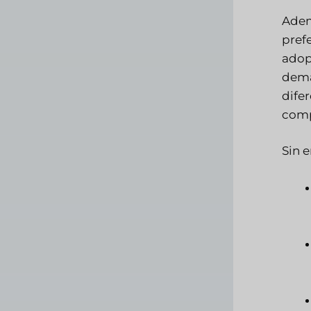
Adem
pref
adop
dema
dife
comp
Sin 