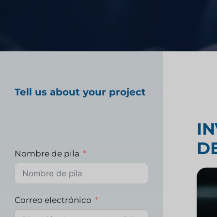
tecnología financiera
Prueba de producto 
Investigación del m
Tell us about your project
sanitario
I
D
Investigación de m
Nombre de pila
industriales
Correo electrónico