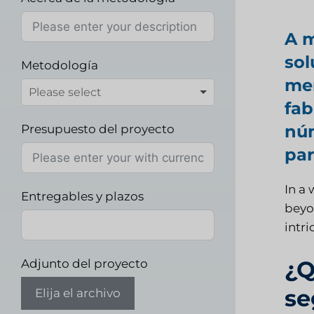
A m
sol
Metodología
mer
fab
núm
Presupuesto del proyecto
par
In a
Entregables y plazos
beyo
intr
¿Q
Adjunto del proyecto
se
Elija el archivo