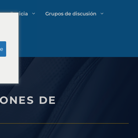
Pericia
Grupos de discusión
Investigación del jurado simulado
e
Gestión de gastos de bufetes de
abogados
RONES DE
Estrategias de crecimiento para
despachos de abogados