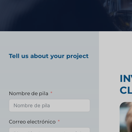
tecnología financiera
Prueba de producto 
Investigación del m
Tell us about your project
sanitario
I
C
Investigación de m
Nombre de pila
industriales
Correo electrónico