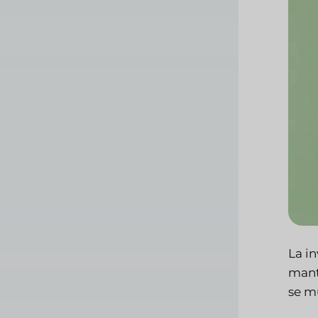
La i
mant
se m