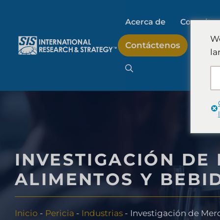
Saltar
al
Acerca de
Consultor
contenido
We
Contáctenos
la
Investigación de me
Investigación de m
Investigación del m
INVESTIGACIÓN DE
consumo
ALIMENTOS Y BEBI
Investigación y estr
Inicio
-
Pericia
-
Industrias
-
Investigación de Merc