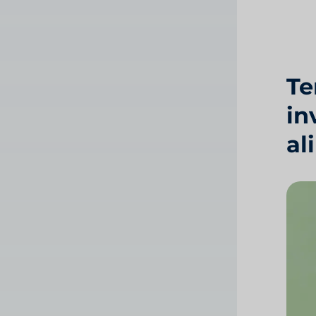
Te
in
al