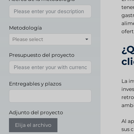
tener
gastr
alim
Metodología
ofert
¿Q
Presupuesto del proyecto
cl
La i
Entregables y plazos
inve
retr
ambi
Adjunto del proyecto
Al a
Elija el archivo
sus c