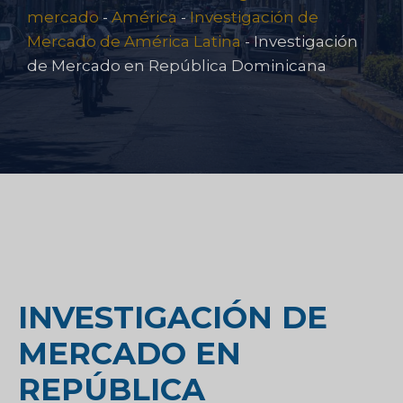
mercado
-
América
-
Investigación de
Mercado de América Latina
-
Investigación
de Mercado en República Dominicana
INVESTIGACIÓN DE
MERCADO EN
REPÚBLICA