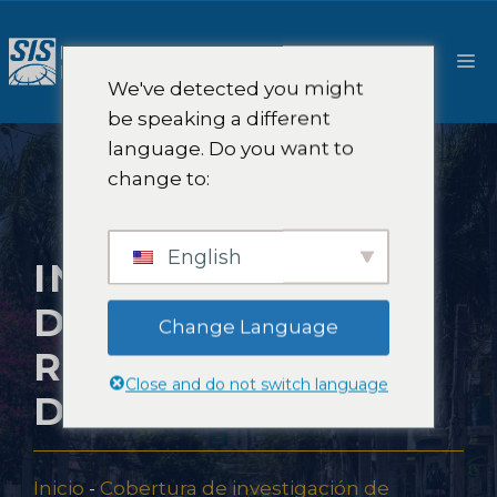
Saltar
al
M
contenido
We've detected you might
be speaking a different
language. Do you want to
change to:
English
INVESTIGACIÓN
DE MERCADO EN
Change Language
REPÚBLICA
Close and do not switch language
DOMINICANA
Inicio
-
Cobertura de investigación de