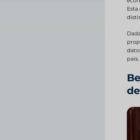
econ
Esta
dist
Dada
prop
datos
país.
Be
de