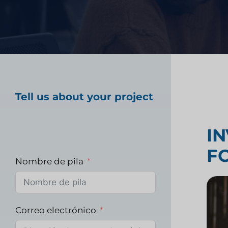
tecnología financiera
Prueba de producto 
Investigación del m
Tell us about your project
sanitario
I
F
Investigación de m
Nombre de pila
industriales
Correo electrónico