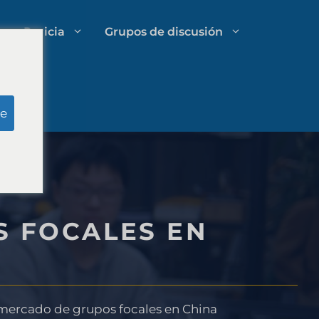
Pericia
Grupos de discusión
Investigación del jurado simulado
e
Gestión de gastos de bufetes de
abogados
S FOCALES EN
Estrategias de crecimiento para
despachos de abogados
 mercado de grupos focales en China