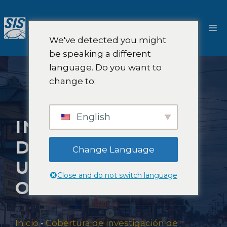
Saltar
al
M
contenido
We've detected you might
be speaking a different
language. Do you want to
change to:
English
INVESTIGACIÓN
DE MERCADO EN
Change Language
UGANDA, ÁFRICA
Close and do not switch language
ORIENTAL
Inicio
-
Cobertura de investigación de