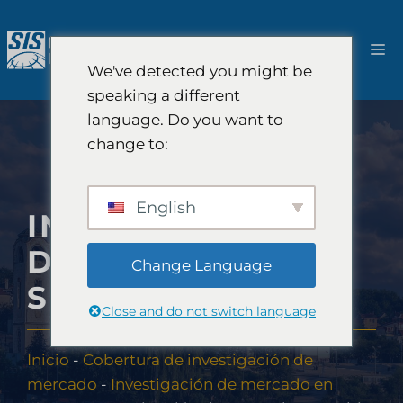
Saltar
al
M
contenido
We've detected you might be
speaking a different
language. Do you want to
change to:
English
INVESTIGACIÓN
DE MERCADO EN
Change Language
SERBIA
Close and do not switch language
Inicio
-
Cobertura de investigación de
mercado
-
Investigación de mercado en