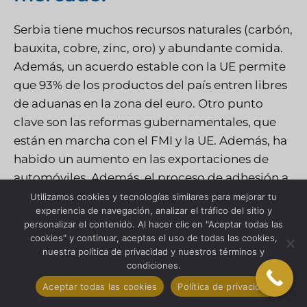
Serbia tiene muchos recursos naturales (carbón,
bauxita, cobre, zinc, oro) y abundante comida.
Además, un acuerdo estable con la UE permite
que 93% de los productos del país entren libres
de aduanas en la zona del euro. Otro punto
clave son las reformas gubernamentales, que
están en marcha con el FMI y la UE. Además, ha
habido un aumento en las exportaciones de
automóviles. Además, el proceso de adhesión a
la UE está en marcha.
Utilizamos cookies y tecnologías similares para mejorar tu
experiencia de navegación, analizar el tráfico del sitio y
personalizar el contenido. Al hacer clic en "Aceptar todas las
Razones para hacer crecer
cookies" y continuar, aceptas el uso de todas las cookies,
nuestra política de privacidad y nuestros términos y
tu negocio en el mercado.
condiciones.
Aceptar todas las cookies
Política de privacidad
La nación tiene las mejores escuelas, incluidas