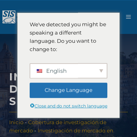
Saltar
al
M
contenido
We've detected you might be
speaking a different
language. Do you want to
change to:
English
INVESTIGACIÓN
DE MERCADO EN
Change Language
SICILIA
Close and do not switch language
Inicio
-
Cobertura de investigación de
mercado
-
Investigación de mercado en