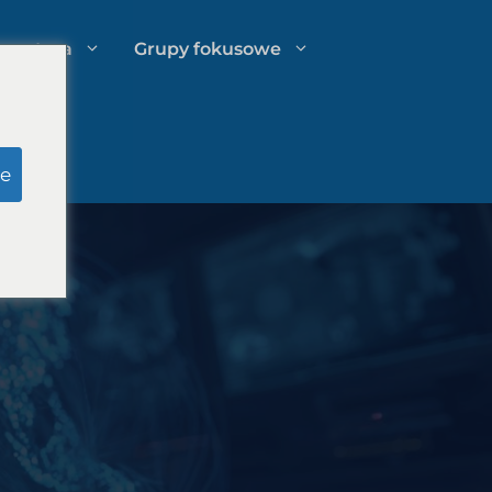
spertyza
Grupy fokusowe
u
Badania pozorowane ławy
e
przysięgłych
o
Zarządzanie wydatkami kancelarii
prawnej
Strategie rozwoju kancelarii
prawnych