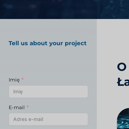
Badania rynku opiek
Tell us about your project
Badania rynku prz
O
Ła
Imię
E-mail