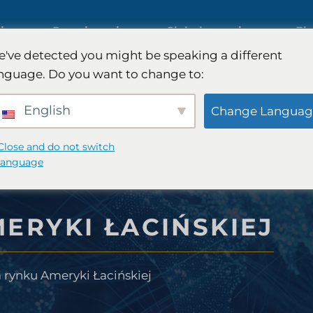
iczne
Rozwiązania
Globalny zasięg
Ek
've detected you might be speaking a different
nguage. Do you want to change to:
Międzynarodowe badania rynk
English
Change Languag
Badania rynku motoryzacyjneg
Close and do not switch
language
sumenckiego
Badania jakościowe i ilościowe
ERYKI ŁACIŃSKIEJ
FinTech
Doradztwo strategiczne
 rynku Ameryki Łacińskiej
ywczego
Testowanie smaku