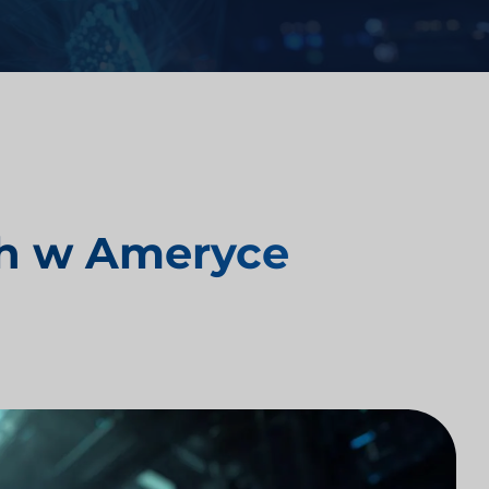
Analiza konkurencji kancelarii
prawnych
yki
Badania rynku prawnego
h w Ameryce
Integracja technologii kancelarii
prawnych
Badania rynku kancelarii prawnych