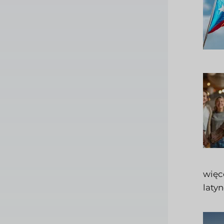
więc
latyn