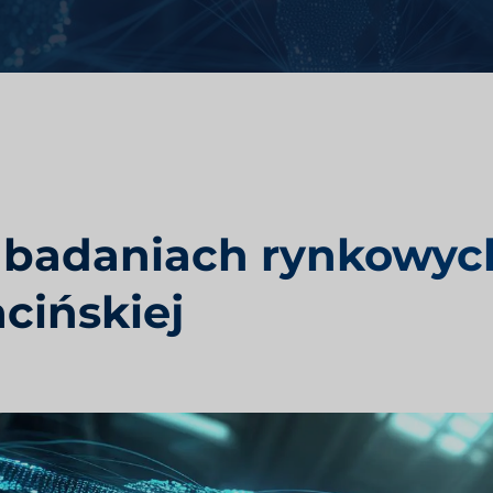
i zdrowotnej
Badania oceny rynku
emysłowego
Badania rynku podróży i turyst
 badaniach rynkowyc
cińskiej