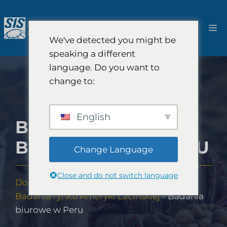
Przejdź
do
M
treści
We've detected you might be
speaking a different
language. Do you want to
change to:
English
BADANIA
BIUROWE W PERU
Change Language
Close and do not switch language
Dom
-
Pokrycie badań rynku
-
Ameryka
-
Badania rynku Ameryki Łacińskiej
-
Badania
biurowe w Peru