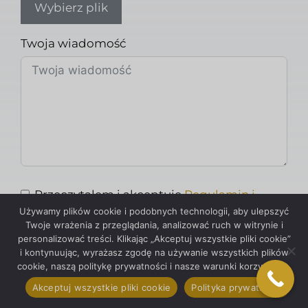
Wybierz plik
Twoja wiadomość
Przeczytałem i akceptuję
Regulamin i
Używamy plików cookie i podobnych technologii, aby ulepszyć
Polityka Prywatności
Twoje wrażenia z przeglądania, analizować ruch w witrynie i
personalizować treści. Klikając „Akceptuj wszystkie pliki cookie”
i kontynuując, wyrażasz zgodę na używanie wszystkich plików
Wysłać
cookie, naszą politykę prywatności i nasze warunki korzystania.
Akceptuj wszystkie pliki cookie
Polityka prywatności