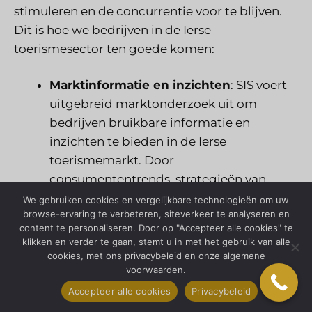
stimuleren en de concurrentie voor te blijven.
Dit is hoe we bedrijven in de Ierse
toerismesector ten goede komen:
Marktinformatie en inzichten
: SIS voert
uitgebreid marktonderzoek uit om
bedrijven bruikbare informatie en
inzichten te bieden in de Ierse
toerismemarkt. Door
consumententrends, strategieën van
concurrenten en marktdynamiek te
We gebruiken cookies en vergelijkbare technologieën om uw
browse-ervaring te verbeteren, siteverkeer te analyseren en
analyseren, helpt ons team bedrijven hun
content te personaliseren. Door op "Accepteer alle cookies" te
doelgroep te begrijpen,
klikken en verder te gaan, stemt u in met het gebruik van alle
groeimogelijkheden te identificeren en
cookies, met ons privacybeleid en onze algemene
voorwaarden.
effectieve marketingstrategieën te
ontwikkelen om klanten te bereiken en te
Accepteer alle cookies
Privacybeleid
betrekken.