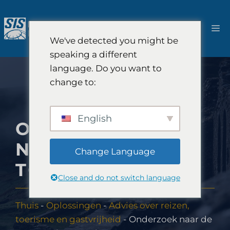
Ga
naar
M
de
We've detected you might be
inhoud
speaking a different
language. Do you want to
change to:
English
ONDERZOEK
NAAR DE IERSE
Change Language
TOERISMEMARKT
Close and do not switch language
Thuis
-
Oplossingen
-
Advies over reizen,
toerisme en gastvrijheid
-
Onderzoek naar de