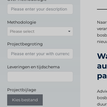
Methodologie
Naar
vera
bosb
nieu
Projectbegroting
Wa
au
Leveringen en tijdschema
pa
Projectbijlage
Advi
bosb
Kies bestand
duur