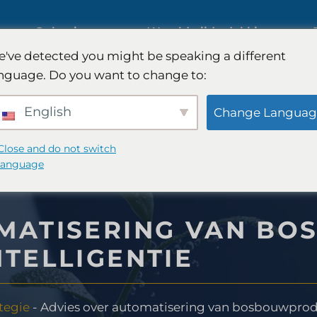
ies
Oplossingen
Wereldwijde dekking
've detected you might be speaking a different
s op
nguage. Do you want to change to:
Internationaal marktonderzoek
English
Change Languag
Onderzoek naar de
Close and do not switch
language
automobielmarkt
nderzoek
OMATISERING VAN B
Kwalitatief en kwantitatief
NTELLIGENTIE
 -strategie
onderzoek
tegie
-
Advies over automatisering van bosbouwprodu