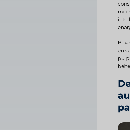
cons
mili
inte
ener
Bove
en v
pulp
behe
De
au
pa