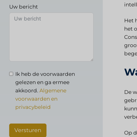
intel
Uw bericht
Het 
het 
Cons
groo
bege
Wa
Ik heb de voorwaarden
gelezen en ga ermee
akkoord.
Algemene
De w
voorwaarden en
gebr
privacybeleid
kunn
verb
Versturen
Op d