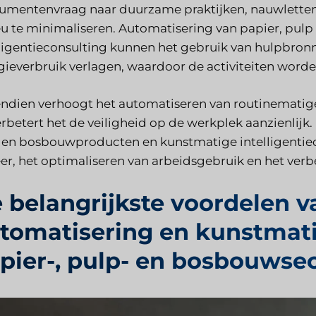
umentenvraag naar duurzame praktijken, nauwlette
eu te minimaliseren. Automatisering van papier, pu
lligentieconsulting kunnen het gebruik van hulpbronn
gieverbruik verlagen, waardoor de activiteiten wo
ndien verhoogt het automatiseren van routinematige e
erbetert het de veiligheid op de werkplek aanzienlij
 en bosbouwproducten en kunstmatige intelligentiec
er, het optimaliseren van arbeidsgebruik en het ver
 belangrijkste voordelen v
tomatisering en kunstmatig
pier-, pulp- en bosbouwse