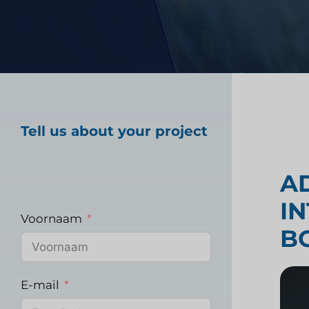
Marktonderzoek gez
Industrieel markton
Tell us about your project
A
IN
Voornaam
B
E-mail