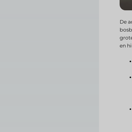
De a
bosb
grot
en hi