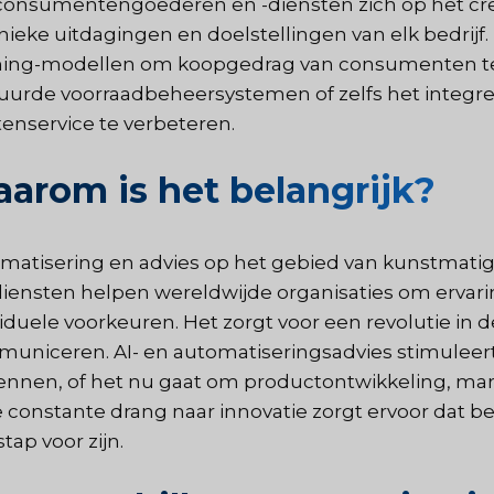
consumentengoederen en -diensten zich op het cre
nieke uitdagingen en doelstellingen van elk bedrijf.
ning-modellen om koopgedrag van consumenten te 
uurde voorraadbeheersystemen of zelfs het integre
tenservice te verbeteren.
arom is het belangrijk?
matisering en advies op het gebied van kunstmatig
diensten helpen wereldwijde organisaties om ervar
viduele voorkeuren. Het zorgt voor een revolutie in
uniceren. AI- en automatiseringsadvies stimuleer
ennen, of het nu gaat om productontwikkeling, ma
 constante drang naar innovatie zorgt ervoor dat be
tap voor zijn.