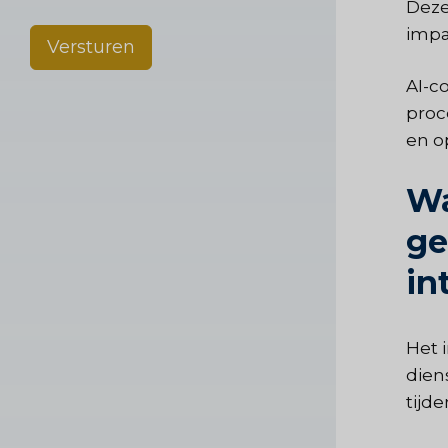
Deze
impac
Versturen
AI-c
proc
en o
Wa
ge
in
Het 
dien
tijd