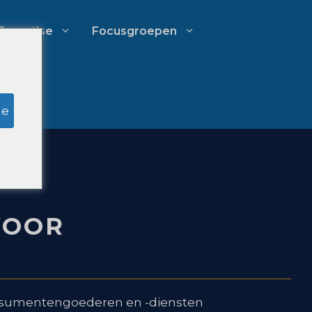
Expertise
Focusgroepen
k
Onderzoek door schijnjury
ge
Uitgavenbeheer voor
advocatenkantoren
VOOR
Groeistrategieën voor
N
advocatenkantoren
onsumentengoederen en -diensten