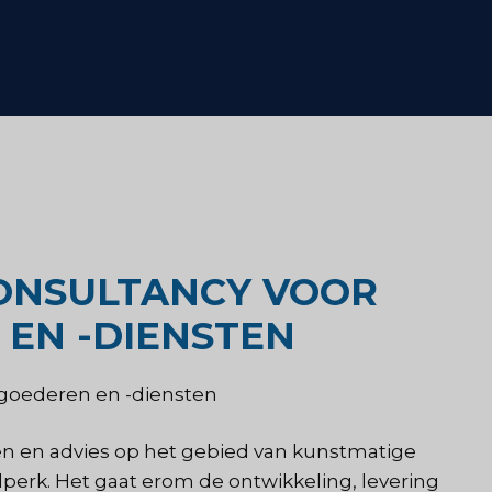
Concurrentieanalyse van
advocatenkantoren
Juridisch marktonderzoek
Technologie-integratie in
CONSULTANCY VOOR
advocatenkantoren
EN -DIENSTEN
Marktonderzoek voor
advocatenkantoren
 en advies op het gebied van kunstmatige
tijdperk. Het gaat erom de ontwikkeling, levering