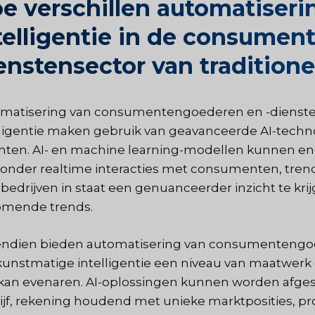
e verschillen automatiser
telligentie in de consume
enstensector van traditio
matisering van consumentengoederen en -diensten
lligentie maken gebruik van geavanceerde AI-tech
chten. AI- en machine learning-modellen kunnen e
onder realtime interacties met consumenten, trend
t bedrijven in staat een genuanceerder inzicht te 
mende trends.
ndien bieden automatisering van consumentengoed
kunstmatige intelligentie een niveau van maatwerk 
 kan evenaren. AI-oplossingen kunnen worden afge
ijf, rekening houdend met unieke marktposities,