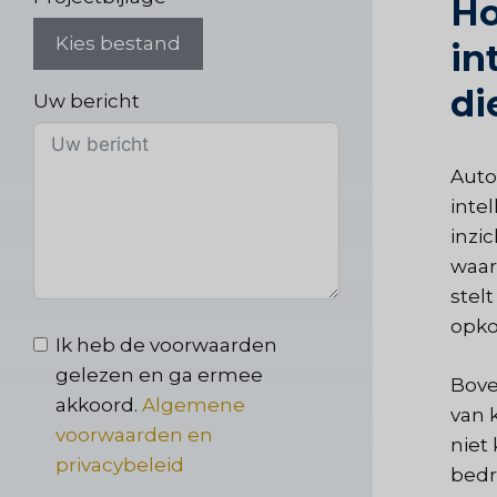
Ho
Kies bestand
in
di
Uw bericht
Auto
inte
inzi
waar
stel
opko
Ik heb de voorwaarden
gelezen en ga ermee
Bove
akkoord.
Algemene
van 
voorwaarden en
niet
privacybeleid
bedr