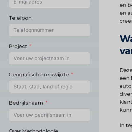
en b
en a
Telefoon
creë
Wa
Project
va
Deze
Geografische reikwijdte
een 
auto
dive
klan
Bedrijfsnaam
kunn
In t
Over Methodologie