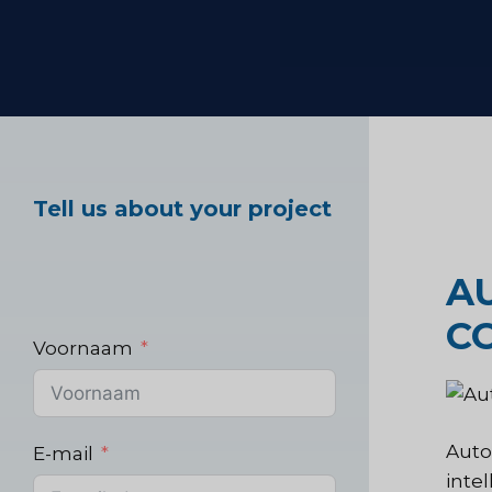
Marktonderzoek ge
Industrieel markton
Tell us about your project
A
C
Voornaam
Auto
E-mail
intel