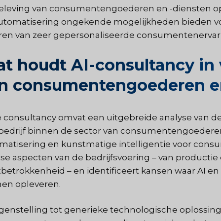
eleving van consumentengoederen en -diensten opn
utomatisering ongekende mogelijkheden bieden voor
ren van zeer gepersonaliseerde consumentenervar
t houdt AI-consultancy in 
n consumentengoederen en
 consultancy omvat een uitgebreide analyse van de
bedrijf binnen de sector van consumentengoederen
matisering en kunstmatige intelligentie voor con
rse aspecten van de bedrijfsvoering – van product
tbetrokkenheid – en identificeert kansen waar AI en
en opleveren.
egenstelling tot generieke technologische oplossing