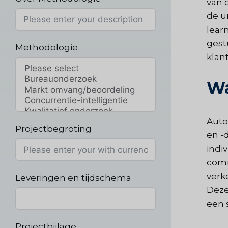
van 
de u
lear
gest
Methodologie
klan
Wa
Auto
Projectbegroting
en -
indi
comm
verk
Leveringen en tijdschema
Deze
een s
Projectbijlage