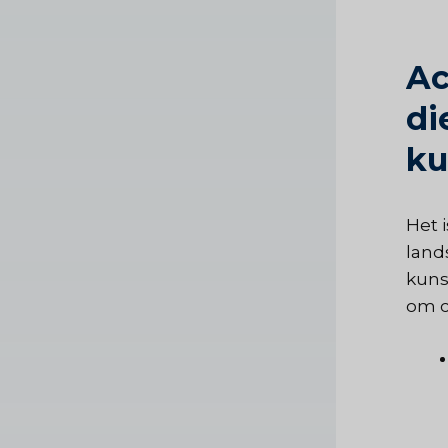
Ac
di
ku
Het 
land
kuns
om c