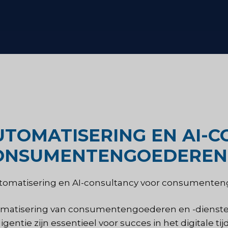
Strategisch advies
zondheidszorg
Smaak testen
derzoek
Marktbeoordelingsonderzoek
Marktonderzoek reizen en
UTOMATISERING EN AI-
ONSUMENTENGOEDEREN 
toerisme
matisering van consumentengoederen en -diensten
ligentie zijn essentieel voor succes in het digitale 