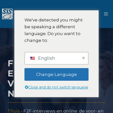
Ga
naar
M
de
We've detected you might
inhoud
be speaking a different
language. Do you want to
change to:
English
F2F-INTERVIEWS
EN ONLINE: DE
Change Language
VOOR- EN
Close and do not switch language
NADELEN
Thuis
-
F2F-interviews en online: de voor- en