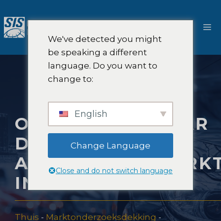
Ga
naar
M
de
We've detected you might
inhoud
be speaking a different
language. Do you want to
change to:
English
ONDERZOEK NAAR
DE
Change Language
AUTOMOBIELMARK
Close and do not switch language
IN JAPAN
Thuis
-
Marktonderzoeksdekking
-