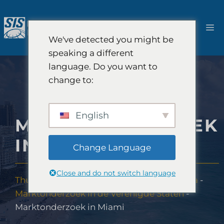
Ga
naar
M
de
We've detected you might be
inhoud
speaking a different
language. Do you want to
change to:
English
MARKTONDERZOEK
IN MIAMI
Change Language
Close and do not switch language
Thuis
-
Marktonderzoeksdekking
-
Amerika
-
Marktonderzoek in de Verenigde Staten
-
Marktonderzoek in Miami