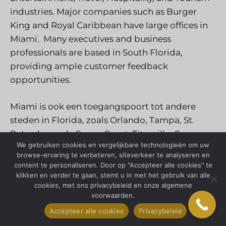
industries. Major companies such as Burger
King and Royal Caribbean have large offices in
Miami. Many executives and business
professionals are based in South Florida,
providing ample customer feedback
opportunities.
Miami is ook een toegangspoort tot andere
steden in Florida, zoals Orlando, Tampa, St.
Petersburg, de Space Coast, Titusville, Cocoa
We gebruiken cookies en vergelijkbare technologieën om uw
Beach, Fort Myers, Naples, Venice en West Palm
browse-ervaring te verbeteren, siteverkeer te analyseren en
Beach.
content te personaliseren. Door op "Accepteer alle cookies" te
klikken en verder te gaan, stemt u in met het gebruik van alle
cookies, met ons privacybeleid en onze algemene
Disney en Universal Studios pretparken liggen
voorwaarden.
in Orlando, op een paar uur rijden van Miami.
Accepteer alle cookies
Privacybeleid
Busch Gardens in Tampa ligt ook op vijf uur