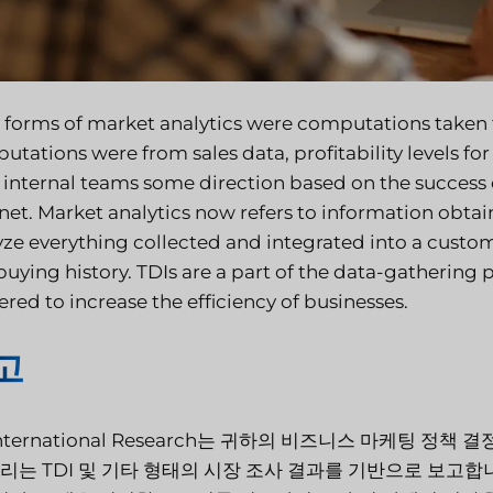
y forms of market analytics were computations taken 
utations were from sales data, profitability levels fo
 internal teams some direction based on the success 
rnet. Market analytics now refers to information obta
yze everything collected and integrated into a custom
buying history. TDIs are a part of the data-gathering
red to increase the efficiency of businesses.
고
 International Research는 귀하의 비즈니스 마케팅
우리는 TDI 및 기타 형태의 시장 조사 결과를 기반으로 보고