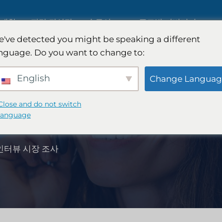
 대한
전략 컨설팅
솔루션
글로벌 커버리지
've detected you might be speaking a different
nguage. Do you want to change to:
AI 시장 조사
국제 시장 조사
English
Change Languag
B2B 시장 조사
자동차 시장 조사
Close and do not switch
조사
language
소비자 시장 조사
정성적 및 정량적 연
인터뷰 시장 조사
핀테크 연구 및 전략
전략 컨설팅
식품 제품 테스트
맛 테스트