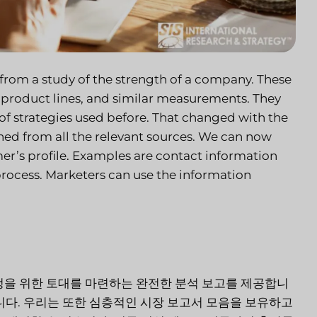
from a study of the strength of a company. These
r product lines, and similar measurements. They
of strategies used before. That changed with the
ined from all the relevant sources. We can now
er’s profile. Examples are contact information
 process. Marketers can use the information
 정책 결정을 위한 토대를 마련하는 완전한 분석 보고를 제공합니
합니다. 우리는 또한 심층적인 시장 보고서 모음을 보유하고