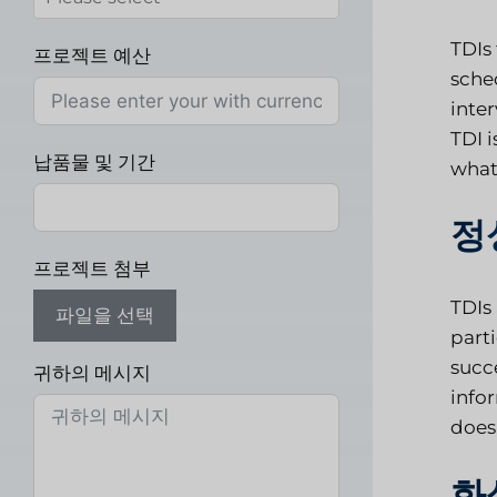
TDIs 
프로젝트 예산
sched
inte
TDI 
납품물 및 기간
what
정
프로젝트 첨부
TDIs
파일을 선택
parti
succ
귀하의 메시지
infor
does 
화