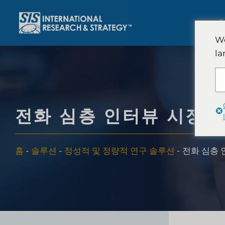
콘
텐
에
츠
We
로
la
건
너
뛰
기
전화 심층 인터뷰 시장 
홈
-
솔루션
-
정성적 및 정량적 연구 솔루션
-
전화 심층 