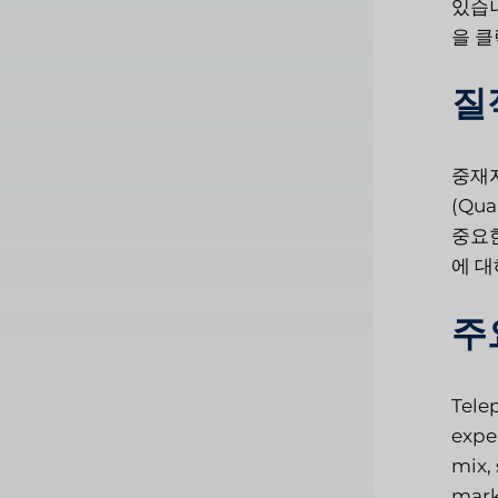
있습니
을 클
질
중재자
(Qu
중요한
에 대
주
Tele
exper
mix, 
mark