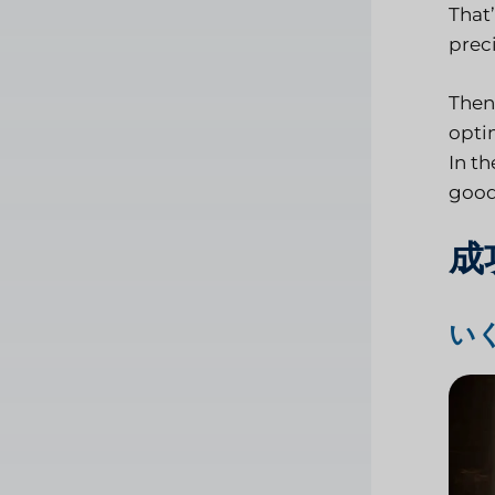
That’
prec
Then
opti
In t
good
成
い