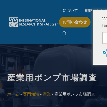
コ
ン
について
戦略コンサ
テ
We
お問い合わせ
ン
la
AI市場調査
ツ
へ
ス
B2B市場調査
キ
ッ
プ
消費者市場調査
産業用ポンプ市場調査
フィンテック研究と戦
ホーム
-
専門知識
-
産業
-
産業用ポンプ市場調査
食品製品検査