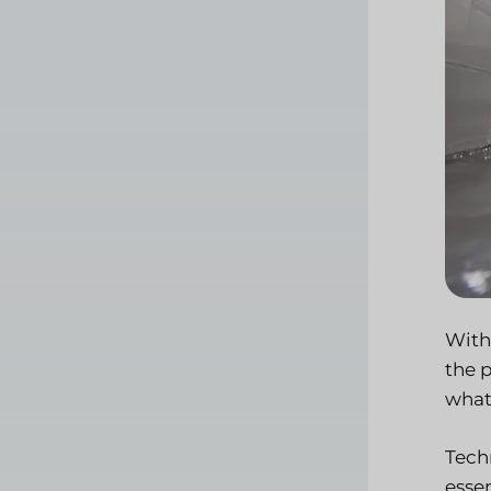
With
the 
what
Tech
essen