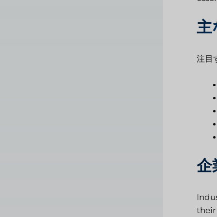
主
注目
企
Indu
thei