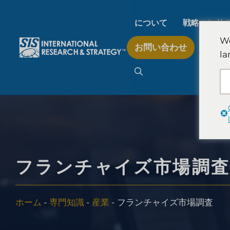
コ
ン
について
戦略コンサ
テ
We
お問い合わせ
ン
la
AI市場調査
ツ
へ
ス
B2B市場調査
キ
ッ
プ
消費者市場調査
フランチャイズ市場調
フィンテック研究と戦
ホーム
-
専門知識
-
産業
-
フランチャイズ市場調査
食品製品検査