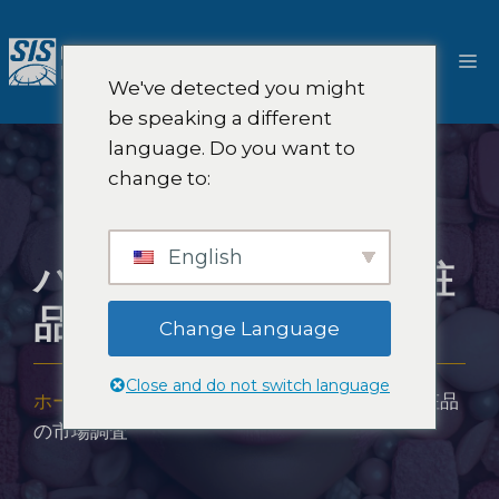
コ
ン
メ
テ
We've detected you might
ン
ニ
be speaking a different
ツ
language. Do you want to
へ
ュ
change to:
ス
キ
ー
ッ
English
パーソナルケアと化粧
プ
品の市場調査
Change Language
Close and do not switch language
ホーム
-
専門知識
-
産業
-
パーソナルケアと化粧品
の市場調査