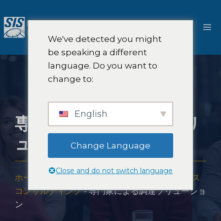
コ
ン
メ
テ
We've detected you might
ン
ニ
be speaking a different
ツ
language. Do you want to
へ
ュ
change to:
ス
キ
ー
ッ
English
専門家による調達ソリ
プ
ューション
Change Language
Close and do not switch language
ホーム
-
ソリューション
-
SISグローバルグロース
コンサルティング
-
専門家による調達ソリューショ
ン