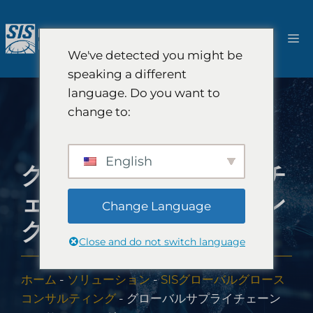
コ
ン
メ
テ
We've detected you might be
ン
ニ
speaking a different
ツ
language. Do you want to
へ
ュ
change to:
ス
キ
ー
ッ
English
グローバルサプライチ
プ
ェーンコンサルティン
Change Language
グ
Close and do not switch language
ホーム
-
ソリューション
-
SISグローバルグロース
コンサルティング
-
グローバルサプライチェーン