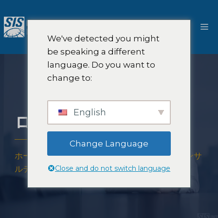
コ
ン
メ
テ
We've detected you might
ン
ニ
be speaking a different
ツ
language. Do you want to
へ
ュ
change to:
ス
キ
ー
ッ
English
ローン市場調査
プ
Change Language
ホーム
-
ソリューション
-
フィンテック戦略コンサ
Close and do not switch language
ルティングと市場調査
-
ローン市場調査