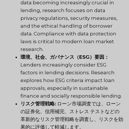
data becoming increasingly crucial in
lending, research focuses on data
privacy regulations, security measures,
and the ethical handling of borrower
data. Compliance with data protection
laws is critical to modern loan market
research.
環境、社会、ガバナンス（ESG）要因：
Lenders increasingly consider ESG
factors in lending decisions. Research
explores how ESG criteria impact loan
approvals, especially in sustainable
finance and socially responsible lending.
リスク管理戦略:
ローン市場調査では、ローン
の証券化、信用補完、ストレス テストなどの
革新的なリスク管理戦略を調査し、リスクを効
果的に評価して軽減します。