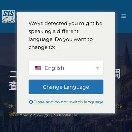
コ
ン
メ
テ
We've detected you might be
ン
ニ
speaking a different
ツ
language. Do you want to
へ
ュ
change to:
ス
キ
ー
ッ
English
コソボにおける市場調
プ
査
Change Language
Close and do not switch language
ホーム
-
市場調査の範囲
-
ヨーロッパにおける市場
調査
-
コソボにおける市場調査