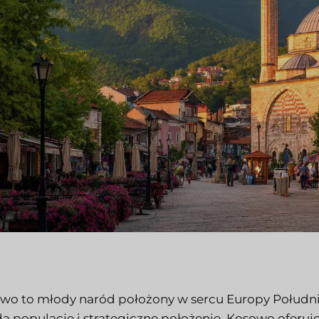
wo to młody naród położony w sercu Europy Południ
ą populację i strategiczne położenie, Kosowo oferu