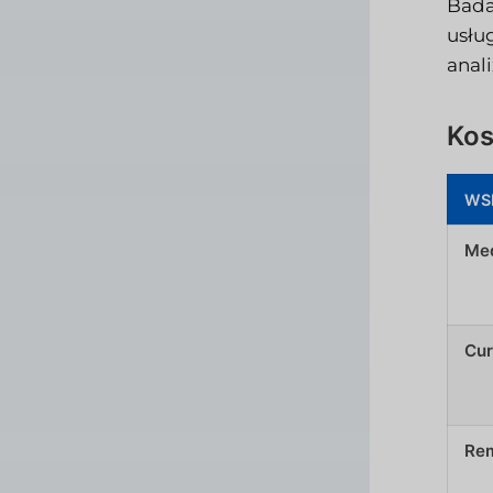
Bada
usłu
anal
Kos
WS
Med
Cur
Rem