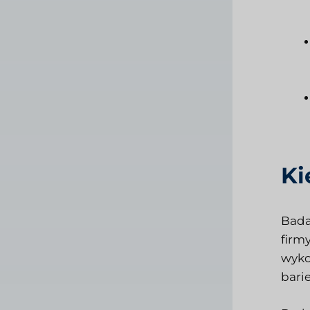
Ki
Bada
firm
wyko
barie