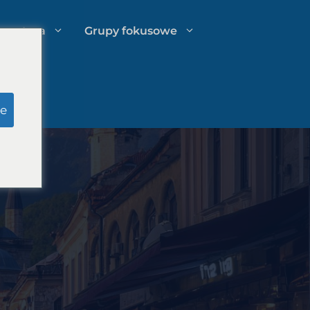
spertyza
Grupy fokusowe
u
Badania pozorowane ławy
e
przysięgłych
o
Zarządzanie wydatkami kancelarii
prawnej
Strategie rozwoju kancelarii
prawnych