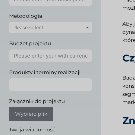
możl
Metodologia
Aby 
dyna
któr
Budżet projektu
Cz
Produkty i terminy realizacji
Bada
kons
segm
Załącznik do projektu
mark
Wybierz plik
Zn
Twoja wiadomość