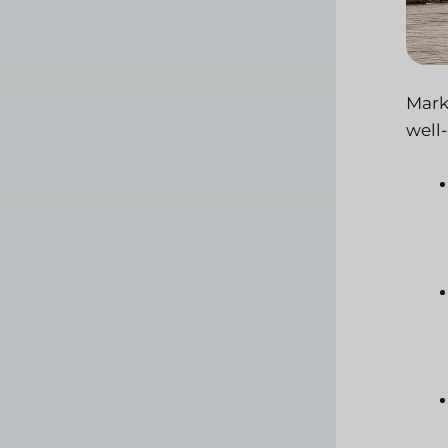
Mark
well