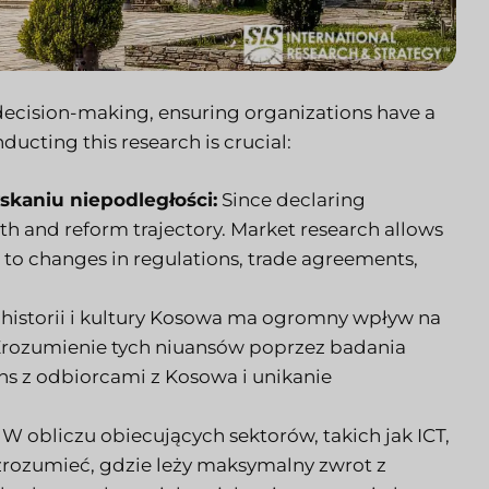
 decision-making, ensuring organizations have a
ucting this research is crucial:
skaniu niepodległości:
Since declaring
 and reform trajectory. Market research allows
t to changes in regulations, trade agreements,
istorii i kultury Kosowa ma ogromny wpływ na
Zrozumienie tych niuansów poprzez badania
s z odbiorcami z Kosowa i unikanie
W obliczu obiecujących sektorów, takich jak ICT,
 zrozumieć, gdzie leży maksymalny zwrot z