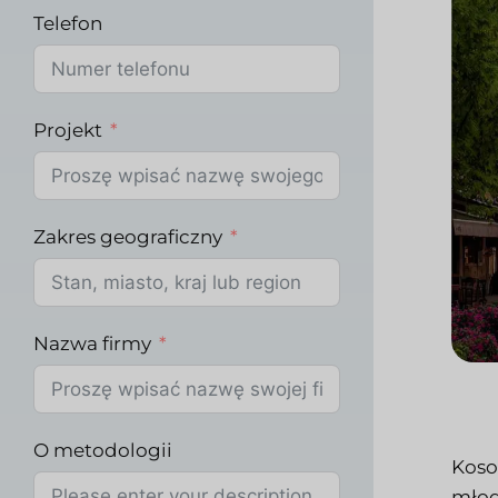
Telefon
Projekt
Zakres geograficzny
Nazwa firmy
O metodologii
Koso
młod