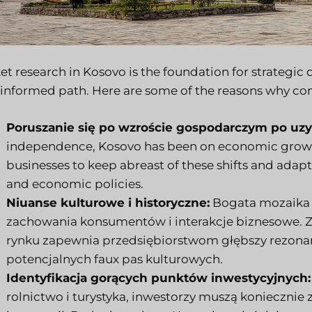
et research in Kosovo is the foundation for strategic
-informed path. Here are some of the reasons why cond
Poruszanie się po wzroście gospodarczym po uzy
independence, Kosovo has been on economic growth
businesses to keep abreast of these shifts and adap
and economic policies.
Niuanse kulturowe i historyczne:
Bogata mozaika h
zachowania konsumentów i interakcje biznesowe. 
rynku zapewnia przedsiębiorstwom głębszy rezonan
potencjalnych faux pas kulturowych.
Identyfikacja gorących punktów inwestycyjnych:
rolnictwo i turystyka, inwestorzy muszą koniecznie