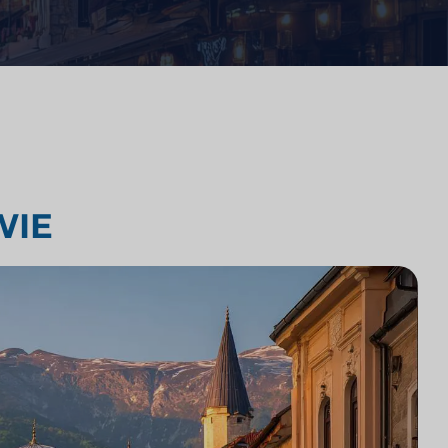
Analiza konkurencji kancelarii
prawnych
yki
Badania rynku prawnego
WIE
Integracja technologii kancelarii
prawnych
Badania rynku kancelarii prawnych