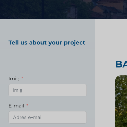
Badania rynku opiek
Tell us about your project
Badania rynku prz
B
Imię
E-mail