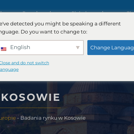
iczne
Rozwiązania
Globalny zasięg
Ek
've detected you might be speaking a different
nguage. Do you want to change to:
Międzynarodowe badania rynk
English
Change Languag
Badania rynku motoryzacyjneg
Close and do not switch
language
sumenckiego
Badania jakościowe i ilościowe
 KOSOWIE
FinTech
Doradztwo strategiczne
uropie
-
Badania rynku w Kosowie
ywczego
Testowanie smaku