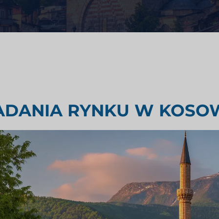
i zdrowotnej
Badania oceny rynku
emysłowego
Badania rynku podróży i turyst
ADANIA RYNKU W KOSO