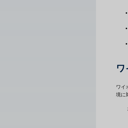
ワ
ワイ
境に