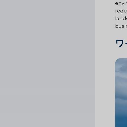
envi
regu
land
busi
ワ