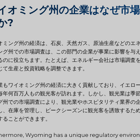
イオミング州の企業はなぜ市場
か?
オミング州の経済は、石炭、天然ガス、原油生産などのエ
ング州での市場調査は、この部門の企業が事業に影響を与
るのに役立ちます。たとえば、エネルギー会社は市場調査
じて生産と投資戦略を調整できます。
業もワイオミング州の経済に大きく貢献しており、イエロ
毎年何百万人もの観光客が訪れます。しかし、観光業は季
グ州での市場調査により、観光業やホスピタリティ業界の
し、在庫を管理し、ピークシーズンに観光客を誘致するため
することができます。
hermore, Wyoming has a unique regulatory environm