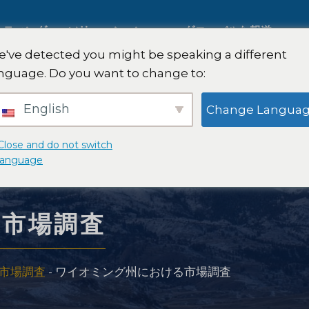
ルティング
ソリューション
グローバルな報道
've detected you might be speaking a different
nguage. Do you want to change to:
国際市場調査
English
Change Langua
自動車市場調査
Close and do not switch
language
質的および量的研究
る市場調査
略
戦略コンサルティング
市場調査
-
ワイオミング州における市場調査
味覚テスト