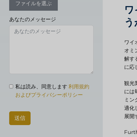
ファイルを選ぶ
ワ
あなたのメッセージ
う
ワイ
オミ
解す
に応
観光
私は読み、同意します
利用規約
には
およびプライバシーポリシー
ミン
適化
展開
送信
Furt