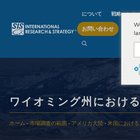
コ
ン
について
戦略コンサ
テ
We
お問い合わせ
ン
la
AI市場調査
ツ
へ
ス
B2B市場調査
キ
ッ
プ
消費者市場調査
ワイオミング州におけ
フィンテック研究と戦
ホーム
-
市場調査の範囲
-
アメリカ大陸
-
米国における
食品製品検査