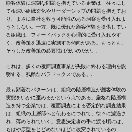
顧客体験に深刻な問題を抱えている企業は、往々にし
て根深い組織文化やリーダーシップの問題を抱えてお
り、まさに自社を救う可能性のある洞察を受け入れよ
うとしない。一方、既に優れた顧客体験を提供してい
る組織は、フィードバックを心理的に受け入れやす
く、改善策を迅速に実施する傾向がある。もっとも、
そうした改善策の必要性は低いのだが。.
これは、多くの覆面調査事業が失敗に終わる理由を説
明する、残酷なパラドックスである。.
最も顕著なパターンは、組織の階層構造が顧客体験の
実態をいかに歪めるかという点である。厳格な階層構
造を持つ企業では、覆面調査による否定的な調査結果
は、組織の上層部へと伝わるにつれて、徐々に濾過さ
れ、薄められていく。意思決定者の手に渡る頃には、
もはや原型をとどめないほどに改変されているの