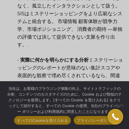
なく、孤立したインタラクションとして扱う。
SISはミステリーショッピングをより広範なシス
テムと統合する。
市場情報
顧客体験が競争力
学、市場ポジショニング、
消費者の期待
―単独
の評価では決して提供できない文脈を作り出
す。.
-
実際に何かを明らかにする分析
ミステリーショ
ッピングのレポートが意味のない集計スコアや
表面的な観察で埋め尽くされているなら、間違
ったプロバイダーと取引していることになりま
当社は、お客様のブラウジング体験の向上、サイトトラフィックの
す。SISは
高度な分析
相関パターン、心理的要
分析、コンテンツのカスタマイズのために、Cookie および類似のテ
因、予測指標を特定することで、生の観察結果
クノロジーを使用します。[すべての Cookie を受け入れる] をクリ
ックして続行すると、すべての Cookie の使用、当社のプライバシ
を組織が実際に活用できる戦略的情報へと変換
ー ポリシーおよび利用規約に同意したことになります。
します。.
すべてのCookieを受け入れる
プライバシーポリシー