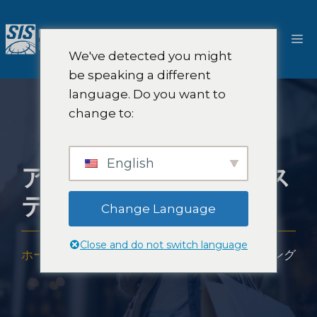
コ
ン
メ
テ
We've detected you might
ン
ニ
be speaking a different
ツ
language. Do you want to
へ
ュ
change to:
ス
キ
ー
ッ
English
アメリカにおけるミス
プ
テリーショッピング
Change Language
Close and do not switch language
ホーム
-
アメリカにおけるミステリーショッピング