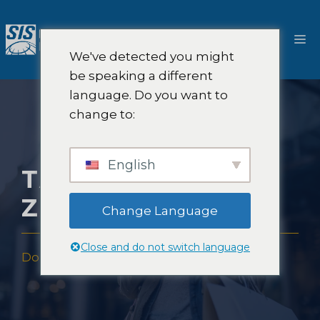
Przejdź
do
M
treści
We've detected you might
be speaking a different
language. Do you want to
change to:
English
TAJEMNICZE
ZAKUPY W USA
Change Language
Close and do not switch language
Dom
-
Tajemnicze zakupy w USA