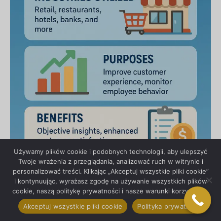
Używamy plików cookie i podobnych technologii, aby ulepszyć
Twoje wrażenia z przeglądania, analizować ruch w witrynie i
personalizować treści. Klikając „Akceptuj wszystkie pliki cookie”
i kontynuując, wyrażasz zgodę na używanie wszystkich plików
cookie, naszą politykę prywatności i nasze warunki korzystania.
Najważniejsze wnioski:
Akceptuj wszystkie pliki cookie
Polityka prywatności
Strategiczna rzeczywistość