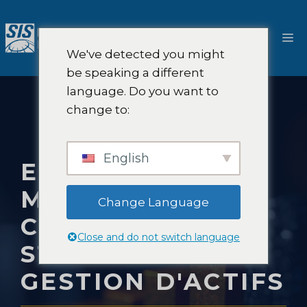
Aller
au
M
contenu
We've detected you might
be speaking a different
language. Do you want to
change to:
English
ETUDES DE
MARCHÉ ET
Change Language
CONSEIL EN
Close and do not switch language
STRATÉGIE EN
GESTION D'ACTIFS