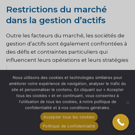
Restrictions du marché
dans la gestion d’actifs
Outre les facteurs du marché, les sociétés de
gestion d’actifs sont également confrontées à
des défis et contraintes particuliers qui
influencent leurs opérations et leurs stratégies
:
Nous utilisons des cookies et technologies similaires pour
Complexité réglementaire :
L’évolution
améliorer votre expérience de navigation, analyser le trafic du
site et personnaliser le contenu. En cliquant sur « Accepter
des cadres réglementaires et des
tous les cookies » et en continuant, vous consentez à
exigences de conformité peut créer des
l'utilisation de tous les cookies, à notre politique de
confidentialité et à nos conditions générales.
difficultés opérationnelles et alourdir la
charge administrative des gestionnaires
Accepter tous les cookies
d’actifs.
Politique de confidentialité
Volatilité du marché:
Les incertitudes