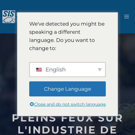
Aller
au
M
contenu
We've detected you might be
speaking a different
language. Do you want to
change to:
English
Change Language
Close and do not switch language
PLEINS FEUX SUR
L'INDUSTRIE DE