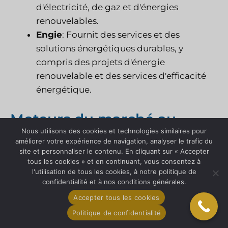
d'électricité, de gaz et d'énergies
renouvelables.
Engie
: Fournit des services et des
solutions énergétiques durables, y
compris des projets d'énergie
renouvelable et des services d'efficacité
énergétique.
Moteurs du marché au
Nous utilisons des cookies et technologies similaires pour
Luxembourg
améliorer votre expérience de navigation, analyser le trafic du
site et personnaliser le contenu. En cliquant sur « Accepter
tous les cookies » et en continuant, vous consentez à
Comprendre les moteurs du marché est
l'utilisation de tous les cookies, à notre politique de
essentiel pour identifier les facteurs qui
confidentialité et à nos conditions générales.
stimulent la croissance économique et les
Accepter tous les cookies
opportunités commerciales du Luxembourg.
Politique de confidentialité
Voici les principaux moteurs du marché qui