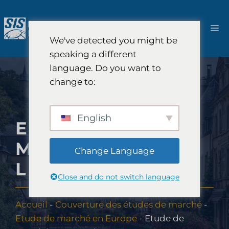
Aller
au
M
contenu
We've detected you might be
speaking a different
language. Do you want to
change to:
English
ETUDE DE
MARCHÉ AU
Change Language
LUXEMBOURG
Close and do not switch language
Accueil
-
Couverture des études de marché
-
Etude de marché en Europe
-
Etude de