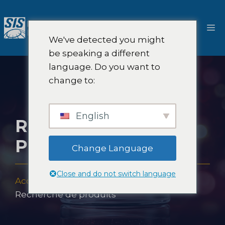
Aller
au
M
contenu
We've detected you might
be speaking a different
language. Do you want to
change to:
English
RECHERCHE DE
PRODUITS
Change Language
Close and do not switch language
Accueil
-
Compétence
-
les industries
-
Recherche de produits