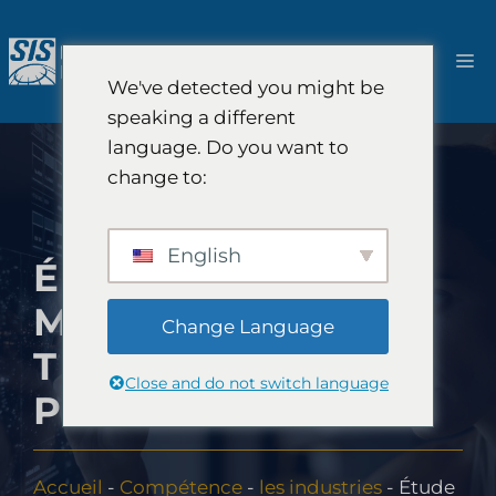
Aller
au
M
contenu
We've detected you might be
speaking a different
language. Do you want to
change to:
English
ÉTUDE DE
MARCHÉ SUR LES
Change Language
TECHNOLOGIES
Close and do not switch language
PROPRES
Accueil
-
Compétence
-
les industries
-
Étude