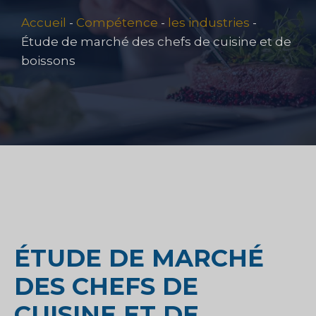
Accueil
-
Compétence
-
les industries
-
Étude de marché des chefs de cuisine et de
boissons
ÉTUDE DE MARCHÉ
DES CHEFS DE
CUISINE ET DE