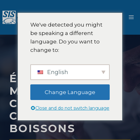
Aller
au
M
contenu
We've detected you might
be speaking a different
language. Do you want to
change to:
English
ÉTUDE DE
MARCHÉ DES
Change Language
CHEFS DE
Close and do not switch language
CUISINE ET DE
BOISSONS