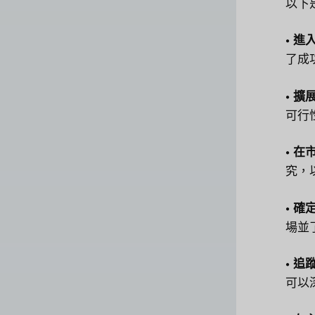
以下
• 
了成
• 
可行
• 
究，
• 
場並
• 
可以