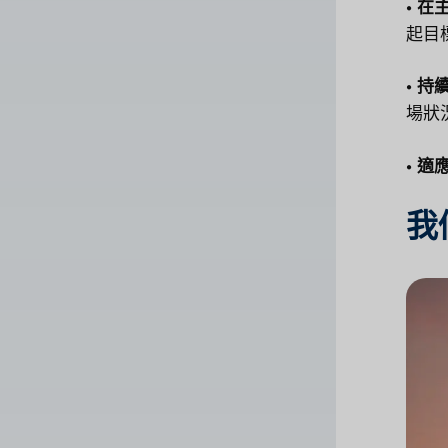
• 
起目
• 
場狀
• 
我