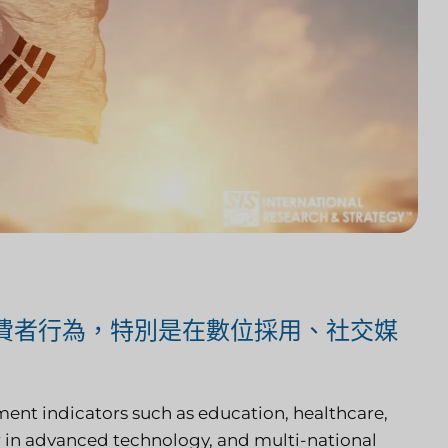
費者行為，特別是在數位採用、社交媒
ment indicators such as education, healthcare,
r in advanced technology, and multi-national