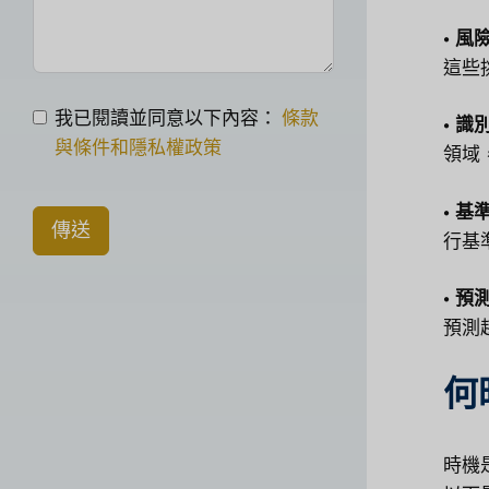
• 
這些
我已閱讀並同意以下內容：
條款
• 
與條件和隱私權政策
領域
• 
傳送
行基
• 
預測
何
時機