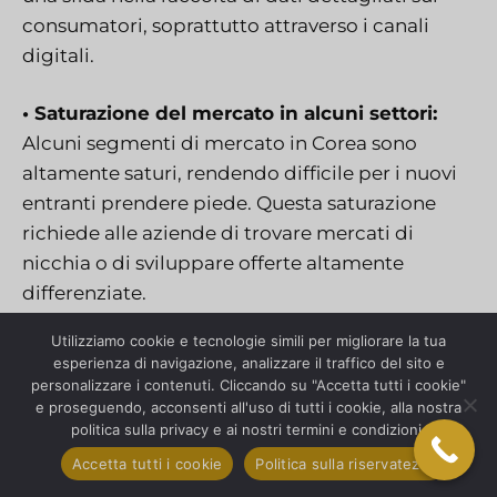
consumatori, soprattutto attraverso i canali
digitali.
• Saturazione del mercato in alcuni settori:
Alcuni segmenti di mercato in Corea sono
altamente saturi, rendendo difficile per i nuovi
entranti prendere piede. Questa saturazione
richiede alle aziende di trovare mercati di
nicchia o di sviluppare offerte altamente
differenziate.
Utilizziamo cookie e tecnologie simili per migliorare la tua
Analisi SWOT della ricerca
esperienza di navigazione, analizzare il traffico del sito e
personalizzare i contenuti. Cliccando su "Accetta tutti i cookie"
di mercato in Corea
e proseguendo, acconsenti all'uso di tutti i cookie, alla nostra
politica sulla privacy e ai nostri termini e condizioni.
Condurre un'analisi SWOT fornisce una visione
Accetta tutti i cookie
Politica sulla riservatezza
approfondita dei fattori chiave che influenzano