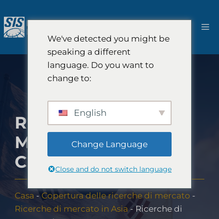
Salta
al
M
contenuto
We've detected you might be
speaking a different
language. Do you want to
change to:
English
RICERCHE DI
MERCATO IN
Change Language
COREA
Close and do not switch language
Casa
-
Copertura delle ricerche di mercato
-
Ricerche di mercato in Asia
-
Ricerche di