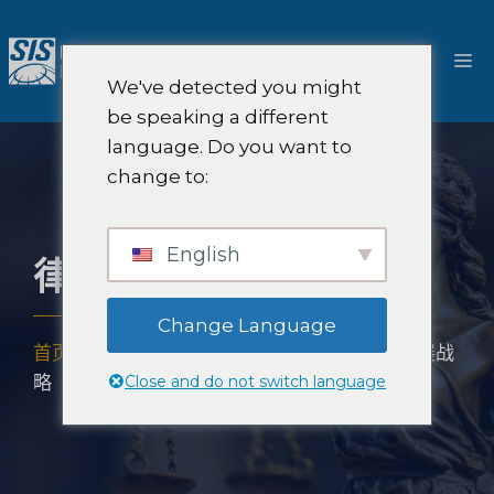
跳
至
菜
内
We've detected you might
容
单
be speaking a different
language. Do you want to
change to:
English
律师事务所发展战略
Change Language
首页
-
解决方案
-
法律市场研究
-
律师事务所发展战
Close and do not switch language
略