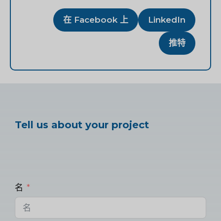
在 Facebook 上
LinkedIn
推特
Tell us about your project
名