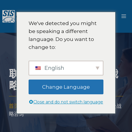
跳
至
菜
内
We've detected you might
容
单
be speaking a different
language. Do you want to
change to:
English
联合品牌市场研究及战
略咨询
Change Language
Close and do not switch language
首页
-
解决方案
-
战略咨询
-
联合品牌市场研究及战
略咨询