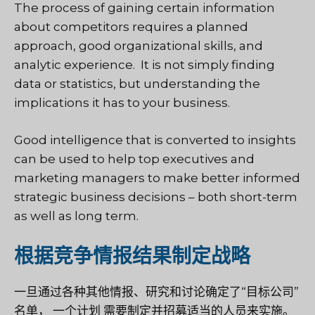
The process of gaining certain information
about competitors requires a planned
approach, good organizational skills, and
analytic experience.
It is not simply finding
data or statistics, but understanding the
implications it has to your business.
Good intelligence that is converted to insights
can be used to help top executives and
marketing managers to make better informed
strategic business decisions – both short-term
as well as long term.
根据竞争情报结果制定战略
一旦通过各种其他情报、研究和讨论确定了“目标公司”
名单，
一个计划
需要制定并招募适当的人员来实施。