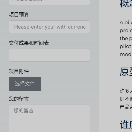
概
项目预算
A pil
proje
the p
交付成果和时间表
pilot
mode
原
项目附件
选择文件
许多
您的留言
则不
产品
谁