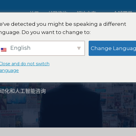
关于
战略咨询
解决方案
全球覆盖
've detected you might be speaking a different
nguage. Do you want to change to:
人工智能市场研究
国际市场
English
Change Langua
B2B 市场研究
汽车市场
Close and do not switch
能咨询
language
消费者市场研究
定性与定
动化和人工智能咨询
金融科技研究与战略
战略咨询
食品检测
口味测试