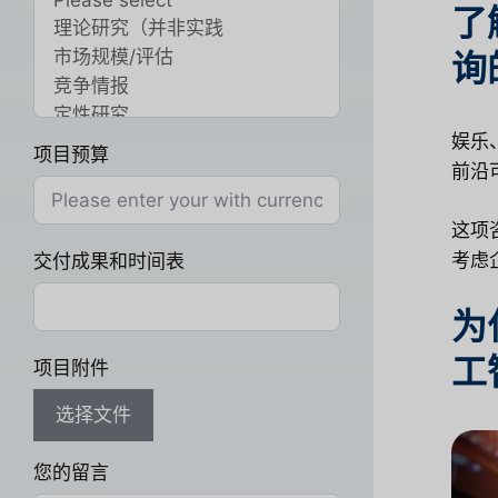
了
询
娱乐
项目预算
前沿
这项
考虑
交付成果和时间表
为
工
项目附件
选择文件
您的留言