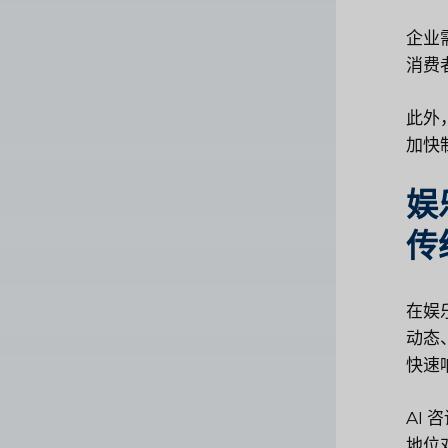
企业
消费
此外
加快
娱
传
在娱
动态
快速
AI
地位