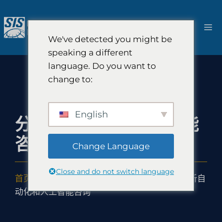
跳
至
菜
内
We've detected you might be
容
单
speaking a different
language. Do you want to
change to:
English
分析自动化和人工智能
咨询
Change Language
Close and do not switch language
首页
-
解决方案
-
人工智能市场研究与战略
-
分析自
动化和人工智能咨询