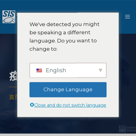
跳
至
菜
内
We've detected you might
容
单
be speaking a different
language. Do you want to
change to:
English
疫苗市场研究
Change Language
首页
-
专业知识
-
行业
-
疫苗市场研究
Close and do not switch language