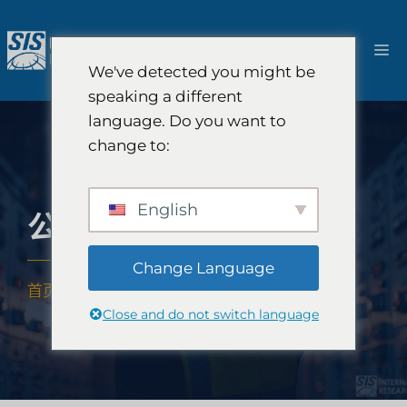
跳
至
菜
内
We've detected you might be
容
单
speaking a different
language. Do you want to
change to:
English
公用事业市场研究
Change Language
首页
-
专业知识
-
行业
-
公用事业市场研究
Close and do not switch language