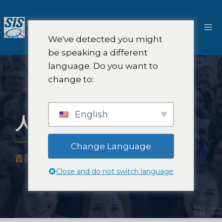
跳
至
菜
内
We've detected you might
容
单
be speaking a different
language. Do you want to
change to:
English
人口统计市场研究
Change Language
首页
-
专业知识
-
行业
-
人口统计市场研究
Close and do not switch language