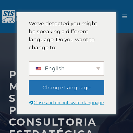
Pular
para
Ca
o
We've detected you might
conteúdo
be speaking a different
language. Do you want to
change to:
English
PESQUISA DE
MERCADO DE
Change Language
SEGUROS
Close and do not switch language
PESSOAIS E
CONSULTORIA