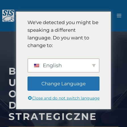
Przejdź
do
M
treści
We've detected you might be
speaking a different
language. Do you want to
change to:
English
BADANIA RYNKU
UBEZPIECZEŃ
Change Language
OSOBOWYCH I
Close and do not switch language
DORADZTWO
STRATEGICZNE