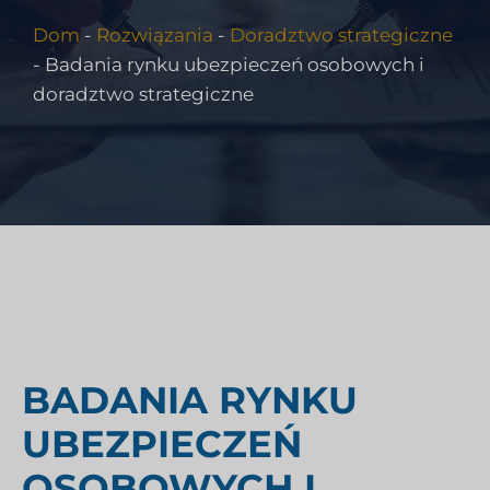
Dom
-
Rozwiązania
-
Doradztwo strategiczne
-
Badania rynku ubezpieczeń osobowych i
doradztwo strategiczne
BADANIA RYNKU
UBEZPIECZEŃ
OSOBOWYCH I