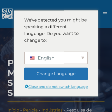
Pular
para
Ca
o
We've detected you might be
conteúdo
speaking a different
language. Do you want to
change to:
English
PESQUISA DE
MERCADO DE
Change Language
SEGUROS DE
Close and do not switch language
SAÚDE
Início
-
Perícia
-
Indústrias
-
Pesquisa de